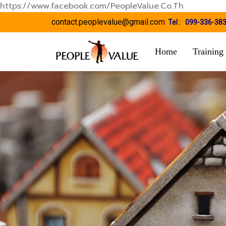
https://www.facebook.com/PeopleValue.Co.Th
contact.peoplevalue@gmail.com
Tel :
099-336-38
Home
Training