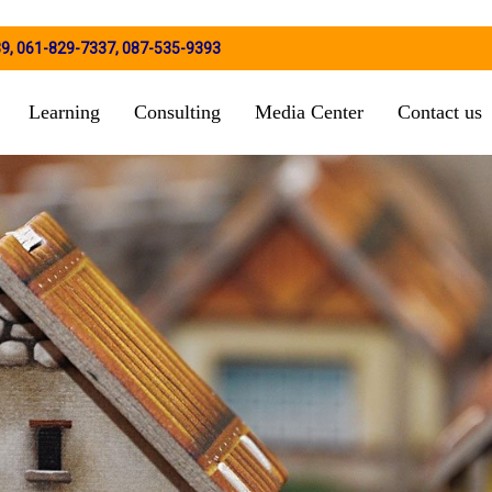
39
,
061-829-7337
,
087-535-9393
Learning
Consulting
Media Center
Contact us