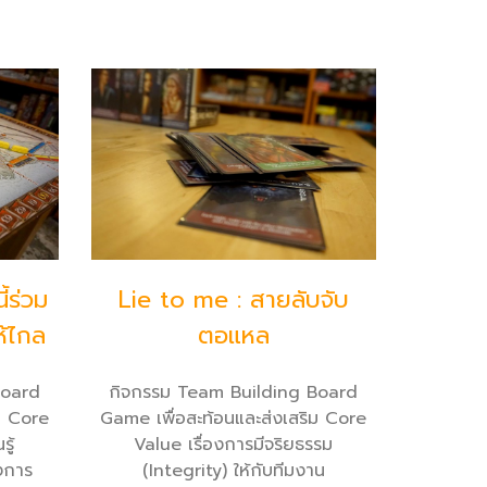
้ร่วม
Lie to me : สายลับจับ
ห้ไกล
ตอแหล
Board
กิจกรรม Team Building Board
ม Core
Game เพื่อสะท้อนและส่งเสริม Core
ู้
Value เรื่องการมีจริยธรรม
งการ
(Integrity) ให้กับทีมงาน