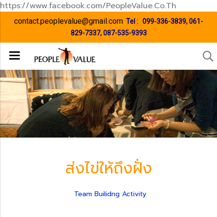
https://www.facebook.com/PeopleValue.Co.Th
contact.peoplevalue@gmail.com
Tel :
099-336-3839
,
061-
829-7337
,
087-535-9393
ส่งไข่ให้ถึงฝั่ง
Team Builidng Activity