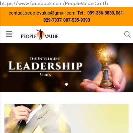
https://www.facebook.com/PeopleValue.Co.Th
contact.peoplevalue@gmail.com
Tel :
099-336-3839
,
061-
829-7337
,
087-535-9393