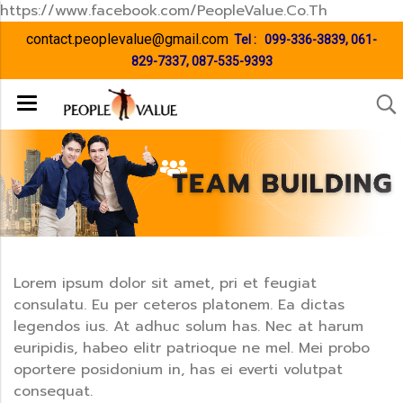
https://www.facebook.com/PeopleValue.Co.Th
contact.peoplevalue@gmail.com
Tel :
099-336-3839
,
061-
829-7337
,
087-535-9393
Lorem ipsum dolor sit amet, pri et feugiat
consulatu. Eu per ceteros platonem. Ea dictas
legendos ius. At adhuc solum has. Nec at harum
euripidis, habeo elitr patrioque ne mel. Mei probo
oportere posidonium in, has ei everti volutpat
consequat.