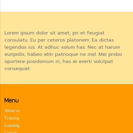
Lorem ipsum dolor sit amet, pri et feugiat
consulatu. Eu per ceteros platonem. Ea dictas
legendos ius. At adhuc solum has. Nec at harum
euripidis, habeo elitr patrioque ne mel. Mei probo
oportere posidonium in, has ei everti volutpat
consequat.
Menu
About us
Training
Learning
Consult