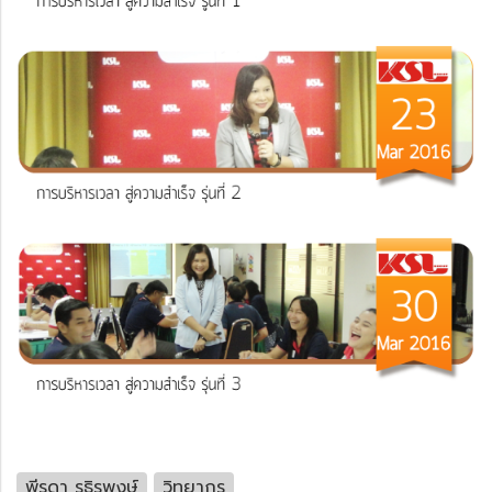
พีรดา รุธิรพงษ์
วิทยากร