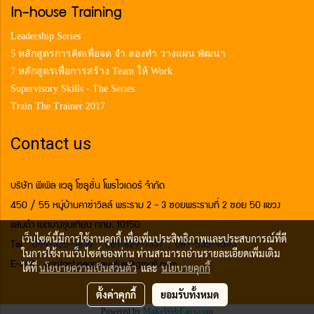
In-house Training
Leadership Series
5 หลักสูตรการคิดเพื่อจด จำ ลองทำ วางแผน พัฒนา
7 หลักสูตรเพื่อการสร้าง Team ให้ Work
Supervisory Skills - The Series
Train The Trainer 2017
Contact us
บริษัท พีเพิล แวลู โซลูชั่น โพรไวเดอร์ จำกัด
450 / 55 หมู่บ้านคาซ่าวิลล์ พระราม 2 - 3 ซอยพระรามที่ 2 ซอย 50 แขวง
แสมดำ เขตบางขุนเทียน กทม. 10150
เว็บไซต์นี้มีการใช้งานคุกกี้ เพื่อเพิ่มประสิทธิภาพและประสบการณ์ที่ดี
Tel.
099-336-3839
,
061-829-7337
,
087-535-9393
ในการใช้งานเว็บไซต์ของท่าน ท่านสามารถอ่านรายละเอียดเพิ่มเติม
E-mail contact.peoplevalue@gmail.com
ได้ที่
นโยบายความเป็นส่วนตัว
และ
นโยบายคุกกี้
ตั้งค่าคุกกี้
ยอมรับทั้งหมด
Powered by
MakeWebEasy.com