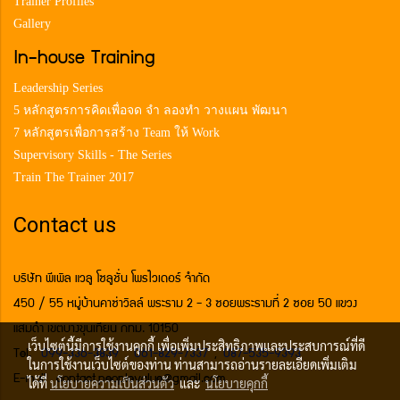
Trainer Profiles
Gallery
In-house Training
Leadership Series
5 หลักสูตรการคิดเพื่อจด จำ ลองทำ วางแผน พัฒนา
7 หลักสูตรเพื่อการสร้าง Team ให้ Work
Supervisory Skills - The Series
Train The Trainer 2017
Contact us
บริษัท พีเพิล แวลู โซลูชั่น โพรไวเดอร์ จำกัด
450 / 55 หมู่บ้านคาซ่าวิลล์ พระราม 2 - 3 ซอยพระรามที่ 2 ซอย 50 แขวง
แสมดำ เขตบางขุนเทียน กทม. 10150
เว็บไซต์นี้มีการใช้งานคุกกี้ เพื่อเพิ่มประสิทธิภาพและประสบการณ์ที่ดี
Tel.
099-336-3839
,
061-829-7337
,
087-535-9393
ในการใช้งานเว็บไซต์ของท่าน ท่านสามารถอ่านรายละเอียดเพิ่มเติม
E-mail contact.peoplevalue@gmail.com
ได้ที่
นโยบายความเป็นส่วนตัว
และ
นโยบายคุกกี้