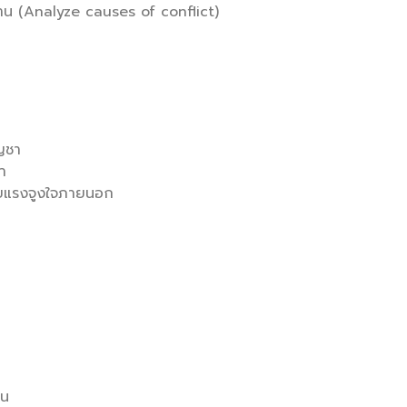
าน (Analyze causes of conflict)
ัญชา
ชา
้วยแรงจูงใจภายนอก
าน