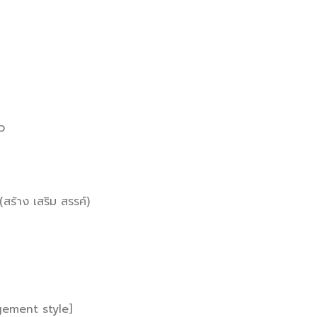
ว
ร้าง เสริม สรรค์)
gement style]