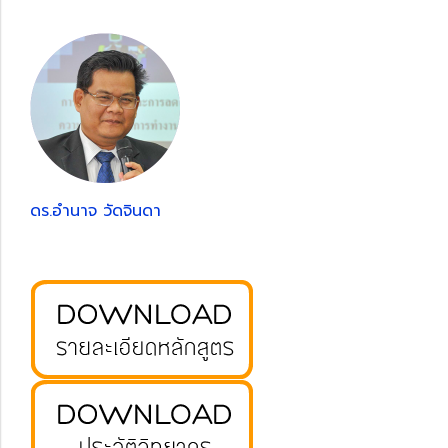
ดร.อำนาจ วัดจินดา