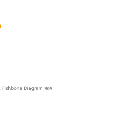
m
ap, Fishbone Diagram ฯลฯ