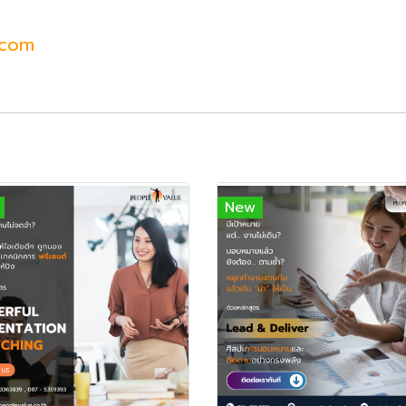
.com
New